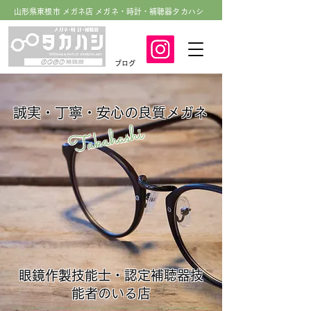
山形県東根市 メガネ店 メガネ・時計・補聴器タカハシ
ブログ
誠実・丁寧・安心の良質メガネ
Takahashi
眼鏡作製技能士・認定補聴器技
能者のいる店